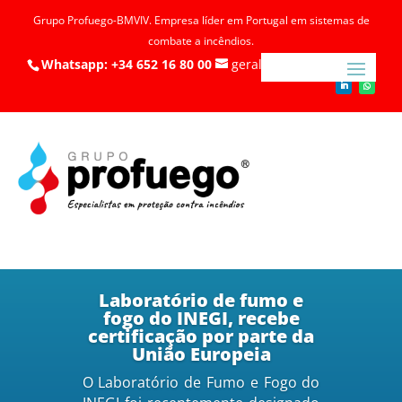
Grupo Profuego-BMVIV. Empresa líder em Portugal em sistemas de
combate a incêndios.
Whatsapp: +34 652 16 80 00
geral@profuego.pt
Laboratório de fumo e
fogo do INEGI, recebe
certificação por parte da
União Europeia
O Laboratório de Fumo e Fogo do