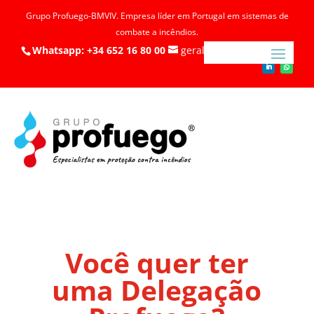
Grupo Profuego-BMVIV. Empresa líder em Portugal em sistemas de
combate a incêndios.
Whatsapp: +34 652 16 80 00
geral@profuego.pt
Você quer ter
uma Delegação