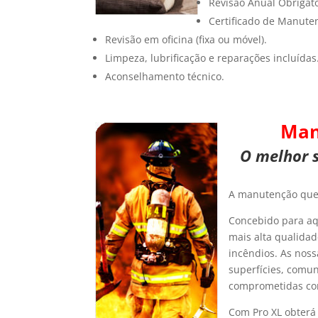
Revisão Anual Obrigató
Certificado de Manute
Revisão em oficina (fixa ou móvel).
Limpeza, lubrificação e reparações incluídas
Aconselhamento técnico.
Man
O melhor 
A manutenção que 
Concebido para aq
mais alta qualida
incêndios. As nos
superfícies, comu
comprometidas com
Com Pro XL obterá 