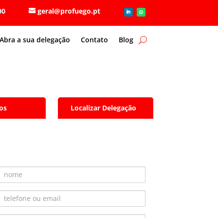
6 80 00
geral@profuego.pt
Abra a sua delegação
Contato
Blog
os
Localizar Delegação
Nome
Telefone ou Email