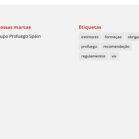
nossas marcas
Etiquetas
upo Profuego Spain
extintores
formaçao
obrig
profuego
recomendação
regulamentos
viv