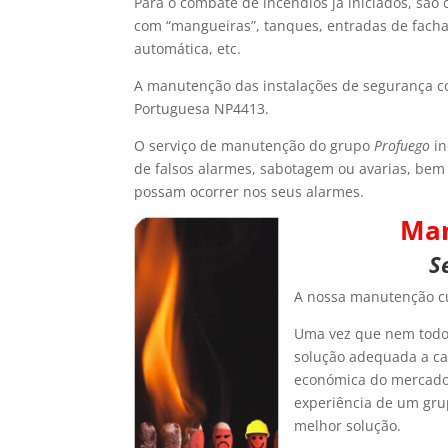
Para o combate de incêndios já iniciados, são 
com “mangueiras”, tanques, entradas de fachad
automática, etc.
A manutenção das instalações de segurança c
Portuguesa NP4413.
O serviço de manutenção do grupo
Profuego
in
de falsos alarmes, sabotagem ou avarias, bem
possam ocorrer nos seus alarmes.
Man
S
A nossa manutenção cu
Uma vez que nem todo
solução adequada a ca
económica do mercado,
experiência de um grup
melhor solução.