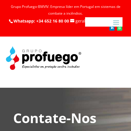
Grupo Profuego-BMVIV. Empresa líder em Portugal em sistemas de
combate a incêndios.
Whatsapp: +34 652 16 80 00
geral@profuego.pt
Contate-Nos