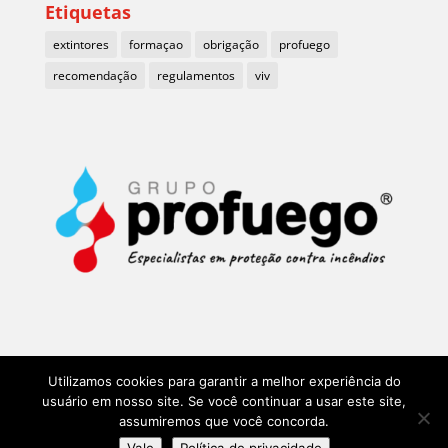
Etiquetas
extintores
formaçao
obrigação
profuego
recomendação
regulamentos
viv
Utilizamos cookies para garantir a melhor experiência do
usuário em nosso site. Se você continuar a usar este site,
assumiremos que você concorda.
Más de 35 años Grupo Profuego y BMVIV en Portugal