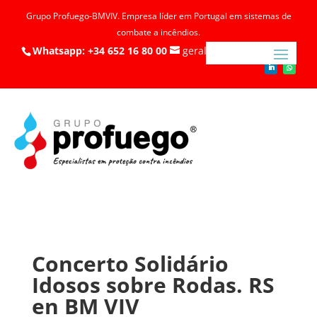
Grupo Profuego-BMVIV. Empresa líder em Portugal em sistemas de
combate a incêndios.
Whatsapp: +34 652 16 80 00
geral@profuego.pt
Concerto Solidário
Idosos sobre Rodas. RS
en BM VIV