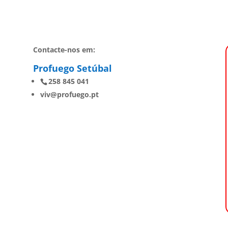
Contacte-nos em:
Profuego Setúbal
258 845 041
viv@profuego.pt