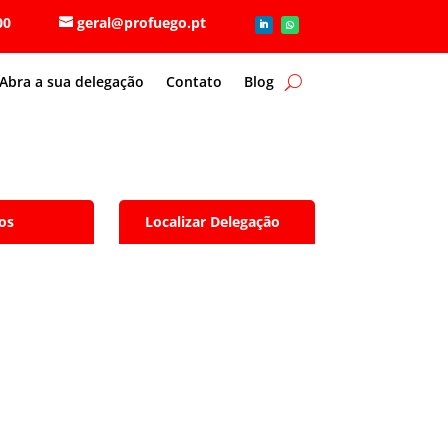
6 80 00
geral@profuego.pt
Abra a sua delegação
Contato
Blog
os
Localizar Delegação