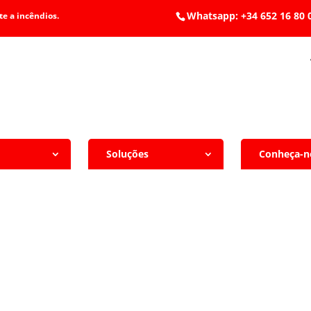
Whatsapp: +34 652 1
e a incêndios.
Soluções
Conheça-n