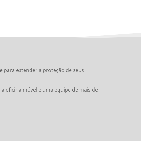
e para estender a proteção de seus
ia oficina móvel e uma equipe de mais de