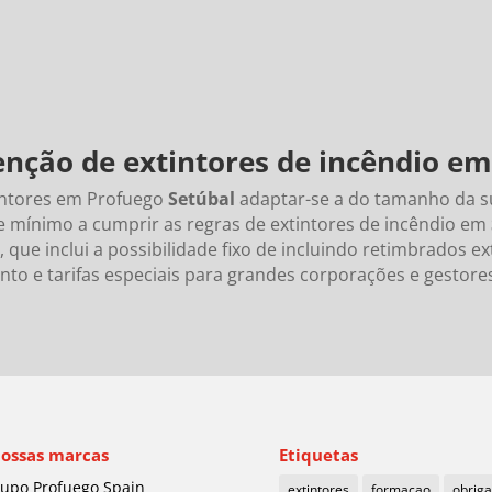
nção de
extintores de incêndio em
intores em Profuego
Setúbal
adaptar-se a do tamanho da s
e mínimo a cumprir as regras de extintores de incêndio em
ue inclui a possibilidade fixo de incluindo retimbrados ex
o e tarifas especiais para grandes corporações e gestore
nossas marcas
Etiquetas
upo Profuego Spain
extintores
formaçao
obrig