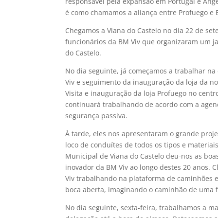
responsável pela expansão em Portugal e Angel
é como chamamos a aliança entre Profuego e B
Chegamos a Viana do Castelo no dia 22 de se
funcionários da BM Viv que organizaram um j
do Castelo.
No dia seguinte, já começamos a trabalhar na 
Viv e seguimento da inauguração da loja da no
Visita e inauguração da loja Profuego no centr
continuará trabalhando de acordo com a age
segurança passiva.
À tarde, eles nos apresentaram o grande proje
loco de conduítes de todos os tipos e materia
Municipal de Viana do Castelo deu-nos as boas
inovador da BM Viv ao longo destes 20 anos. Cl
Viv trabalhando na plataforma de caminhões 
boca aberta, imaginando o caminhão de uma f
No dia seguinte, sexta-feira, trabalhamos a m