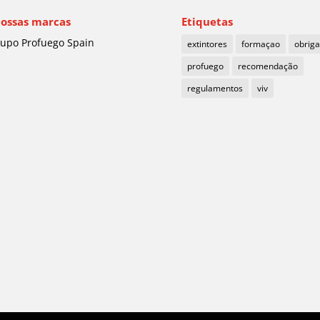
nossas marcas
Etiquetas
upo Profuego Spain
extintores
formaçao
obrig
profuego
recomendação
regulamentos
viv