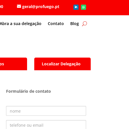
6 80 00
geral@profuego.pt
Abra a sua delegação
Contato
Blog
os
Localizar Delegação
Formulário de contato
Nome
Telefone ou Email