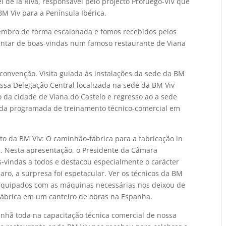
 de la Riva, responsável pelo projecto Profuego-VIV que
M Viv para a Península Ibérica.
tembro de forma escalonada e fomos recebidos pelos
antar de boas-vindas num famoso restaurante de Viana
convenção. Visita guiada às instalações da sede da BM
ssa Delegação Central localizada na sede da BM Viv
o da cidade de Viana do Castelo e regresso ao a sede
nda programada de treinamento técnico-comercial em
to da BM Viv: O caminhão-fábrica para a fabricação in
is. Nesta apresentação, o Presidente da Câmara
-vindas a todos e destacou especialmente o carácter
aro, a surpresa foi espetacular. Ver os técnicos da BM
equipados com as máquinas necessárias nos deixou de
ábrica em um canteiro de obras na Espanha.
anhã toda na capacitação técnica comercial de nossa