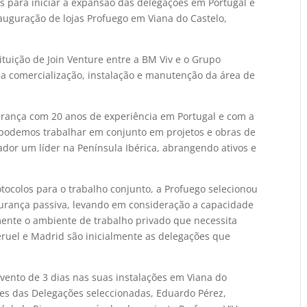
s para iniciar a expansão das delegações em Portugal e
auguração de lojas Profuego em Viana do Castelo,
ituição de Join Venture entre a BM Viv e o Grupo
na comercialização, instalação e manutenção da área de
gurança com 20 anos de experiência em Portugal e com a
podemos trabalhar em conjunto em projetos e obras de
ador um líder na Península Ibérica, abrangendo ativos e
tocolos para o trabalho conjunto, a Profuego selecionou
gurança passiva, levando em consideração a capacidade
mente o ambiente de trabalho privado que necessita
 Teruel e Madrid são inicialmente as delegações que
ento de 3 dias nas suas instalações em Viana do
tes das Delegações seleccionadas, Eduardo Pérez,