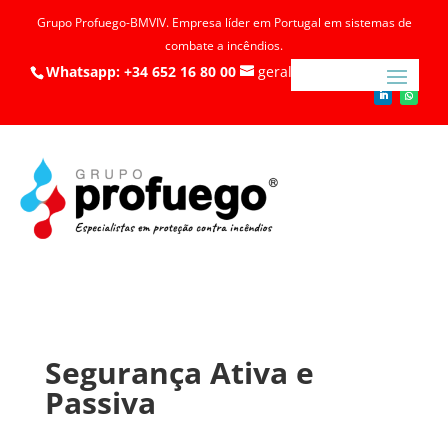
Grupo Profuego-BMVIV. Empresa líder em Portugal em sistemas de
combate a incêndios.
Whatsapp: +34 652 16 80 00
geral@profuego.pt
Segurança Ativa e
Passiva