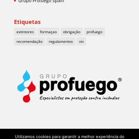
Grupo Profuego Spain
Etiquetas
extintores
formaçao
obrigação
profuego
recomendação
regulamentos
viv
Utilizamos cookies para garantir a melhor experiência do