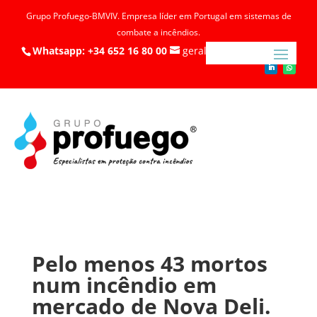
Grupo Profuego-BMVIV. Empresa líder em Portugal em sistemas de
combate a incêndios.
Whatsapp: +34 652 16 80 00
geral@profuego.pt
Pelo menos 43 mortos
num incêndio em
mercado de Nova Deli.