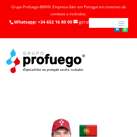
Grupo Profuego-BMVIV. Empresa líder em Portugal em sistemas de
combate a incêndios.
Whatsapp: +34 652 16 80 00
geral@profuego.pt