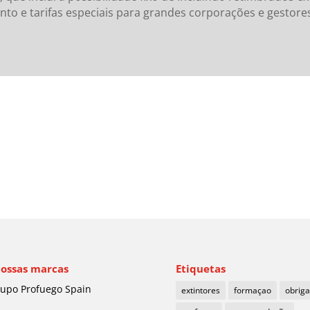
o e tarifas especiais para grandes corporações e gestore
nossas marcas
Etiquetas
upo Profuego Spain
extintores
formaçao
obrig