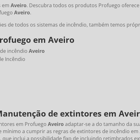
es em
Aveiro
. Descubra todos os produtos Profuego oferece
ofuego
Aveiro
.
ões de todos os sistemas de incêndio, também temos própr
Profuego em Aveiro
 de incêndio
Aveiro
de Incêndio
anutenção de
extintores em Avei
intores em Profuego
Aveiro
adaptar-se a do tamanho da sua
e mínimo a cumprir as regras de extintores de incêndio em
ue inclui a possibilidade fixo de incluindo retimbrados ex