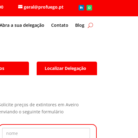
6 80 00
geral@profuego.pt
Abra a sua delegação
Contato
Blog
os
Localizar Delegação
Solicite preços de extintores em Aveiro
enviando o seguinte formulário
Nome