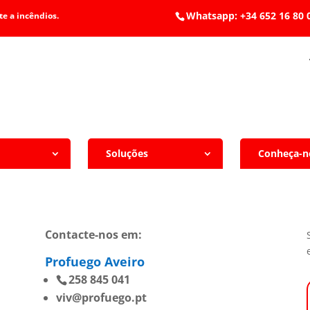
Whatsapp: +34 652 1
e a incêndios.
Soluções
Conheça-n
Contacte-nos em:
Profuego Aveiro
258 845 041
viv@profuego.pt