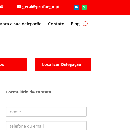
6 80 00
geral@profuego.pt
Abra a sua delegação
Contato
Blog
os
Localizar Delegação
Formulário de contato
Nome
Telefone ou Email