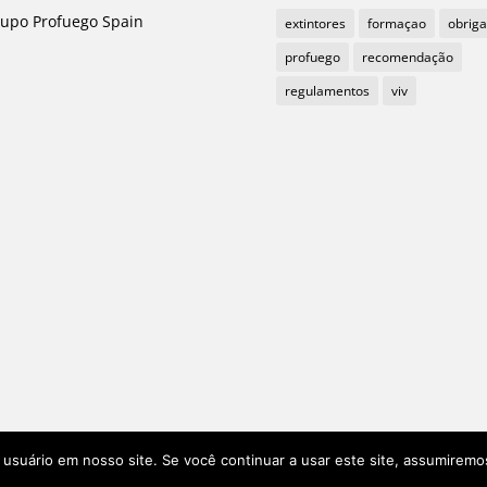
upo Profuego Spain
extintores
formaçao
obrig
profuego
recomendação
regulamentos
viv
o usuário em nosso site. Se você continuar a usar este site, assumirem
tugal ©1985-2021
Aviso legal e Política de Privacidade