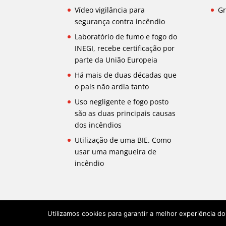
Vídeo vigilância para
Gr
segurança contra incêndio
Laboratório de fumo e fogo do
INEGI, recebe certificação por
parte da União Europeia
Há mais de duas décadas que
o país não ardia tanto
Uso negligente e fogo posto
são as duas principais causas
dos incêndios
Utilização de uma BIE. Como
usar uma mangueira de
incêndio
Utilizamos cookies para garantir a melhor experiência d
Más de 35 años Grupo Profuego y BMVIV en Por