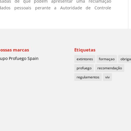
ressadas de que podem apresentar uma reclamação
dados pessoais perante a Autoridade de Controle
nossas marcas
Etiquetas
upo Profuego Spain
extintores
formaçao
obrig
profuego
recomendação
regulamentos
viv