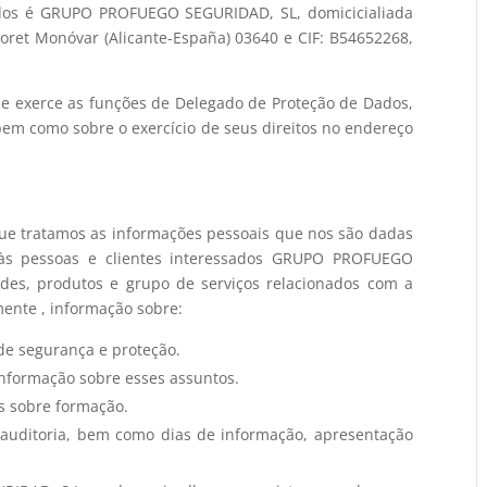
dos é GRUPO PROFUEGO SEGURIDAD, SL, domicicialiada
storet Monóvar (Alicante-España) 03640 e CIF: B54652268,
e exerce as funções de Delegado de Proteção de Dados,
bem como sobre o exercício de seus direitos no endereço
 tratamos as informações pessoais que nos são dadas
r às pessoas e clientes interessados ​​GRUPO PROFUEGO
ades, produtos e grupo de serviços relacionados com a
mente , informação sobre:
s de segurança e proteção.
e informação sobre esses assuntos.
vos sobre formação.
auditoria, bem como dias de informação, apresentação