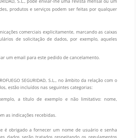
DAD, S.L., pode enviar-lhe uma revista mensal ou um
ades, produtos e serviços podem ser feitas por qualquer
nicações comerciais explicitamente, marcando as caixas
ários de solicitação de dados, por exemplo, aqueles
nviar um email para este pedido de cancelamento.
PROFUEGO SEGURIDAD, S.L., no âmbito da relação com o
idos, estão incluídos nas seguintes categorias:
exemplo, a título de exemplo e não limitativo: nome,
l.
om as indicações recebidas.
ante é obrigado a fornecer um nome de usuário e senha
stes dados serão tratados respeitando os regulamentos