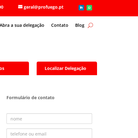
6 80 00
geral@profuego.pt
Abra a sua delegação
Contato
Blog
os
Localizar Delegação
Formulário de contato
Nome
Telefone ou Email