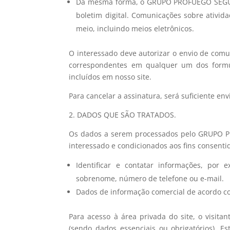
Da mesma forma, o GRUPO PROFUEGO SEGURI
boletim digital. Comunicações sobre ativid
meio, incluindo meios eletrônicos.
O interessado deve autorizar o envio de comu
correspondentes em qualquer um dos formul
incluídos em nosso site.
Para cancelar a assinatura, será suficiente e
2. DADOS QUE SÃO TRATADOS.
Os dados a serem processados ​​pelo GRUPO 
interessado e condicionados aos fins consent
Identificar e contatar informações, por 
sobrenome, número de telefone ou e-mai
Dados de informação comercial de acordo c
Para acesso à área privada do site, o visit
(sendo dados essenciais ou obrigatórios). E