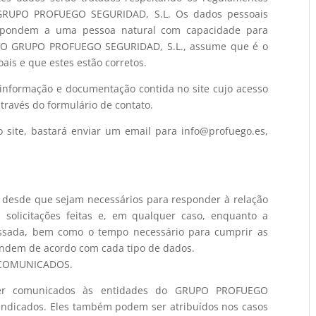
ao GRUPO PROFUEGO SEGURIDAD, S.L. Os dados pessoais
respondem a uma pessoa natural com capacidade para
a. O GRUPO PROFUEGO SEGURIDAD, S.L., assume que é o
oais e que estes estão corretos.
 informação e documentação contida no site cujo acesso
através do formulário de contato.
o site, bastará enviar um email para info@profuego.es,
 desde que sejam necessários para responder à relação
u solicitações feitas e, em qualquer caso, enquanto a
eressada, bem como o tempo necessário para cumprir as
ondem de acordo com cada tipo de dados.
 COMUNICADOS.
er comunicados às entidades do GRUPO PROFUEGO
 indicados. Eles também podem ser atribuídos nos casos