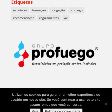
Etiquetas
extintores
formaçao
obrigação
profuego
recomendação
regulamentos
viv
Utilizamos cookies para garantir a melhor experiência do
usuário em nosso site. Se você continuar a usar este site,
assumiremos que você concorda.
Más de 35 años Grupo Profuego y BMVIV en Portugal
Vale
Política de privacidade