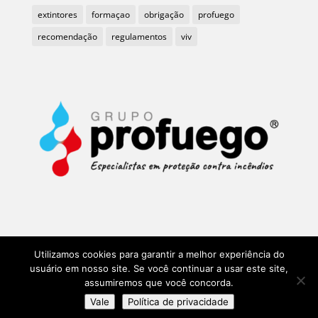
extintores
formaçao
obrigação
profuego
recomendação
regulamentos
viv
Utilizamos cookies para garantir a melhor experiência do
usuário em nosso site. Se você continuar a usar este site,
assumiremos que você concorda.
Más de 35 años Grupo Profuego y BMVIV en Portugal
Vale
Política de privacidade
©1985-2021
Aviso legal e Política de Privacidade