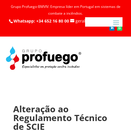
Grupo Profuego-BMVIV. Empresa líder em Portugal em sistemas de
combate a incêndios.
Whatsapp: +34 652 16 80 00
geral@profuego.pt
Alteração ao
Regulamento Técnico
de SCIE