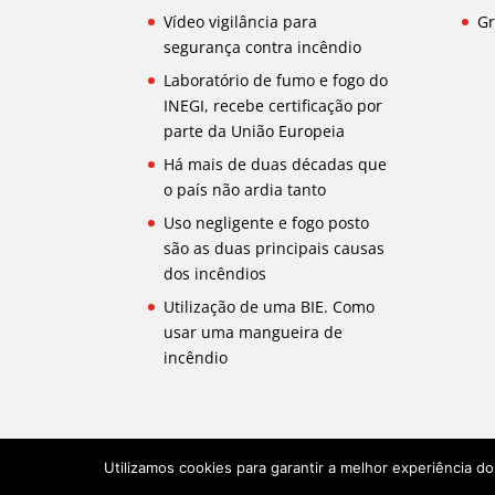
Vídeo vigilância para
Gr
segurança contra incêndio
Laboratório de fumo e fogo do
INEGI, recebe certificação por
parte da União Europeia
Há mais de duas décadas que
o país não ardia tanto
Uso negligente e fogo posto
são as duas principais causas
dos incêndios
Utilização de uma BIE. Como
usar uma mangueira de
incêndio
Utilizamos cookies para garantir a melhor experiência d
Más de 35 años Grupo Profuego y BMVIV en Por