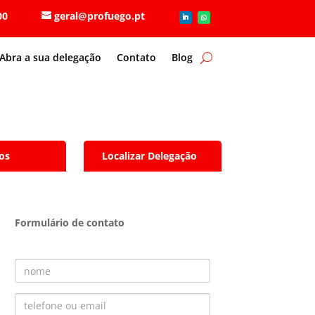
6 80 00
geral@profuego.pt
Abra a sua delegação
Contato
Blog
os
Localizar Delegação
Formulário de contato
Nome
Telefone ou Email