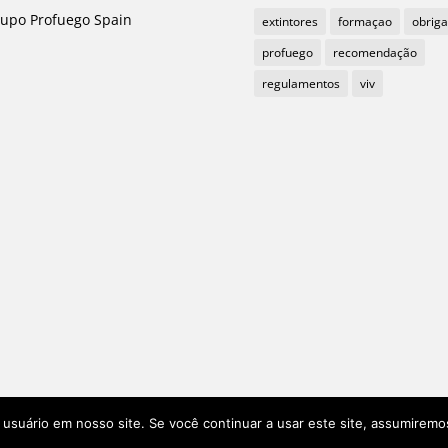
upo Profuego Spain
extintores
formaçao
obrig
profuego
recomendação
regulamentos
viv
o usuário em nosso site. Se você continuar a usar este site, assumirem
tugal ©1985-2021
Aviso legal e Política de Privacidade