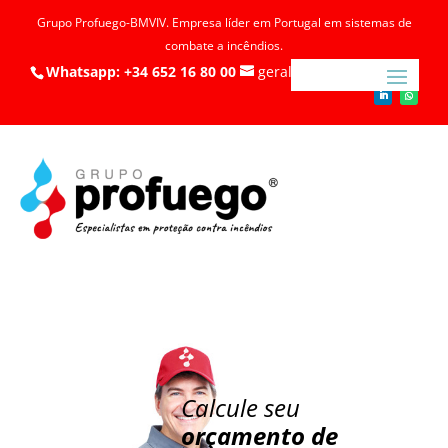
Grupo Profuego-BMVIV. Empresa líder em Portugal em sistemas de
combate a incêndios.
Whatsapp: +34 652 16 80 00
geral@profuego.pt
Calcule seu
orçamento de